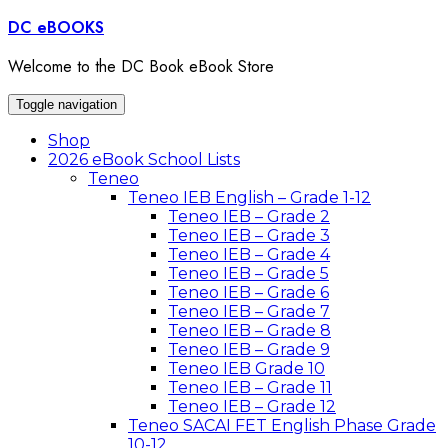
Skip
DC eBOOKS
to
content
Welcome to the DC Book eBook Store
Toggle navigation
Shop
2026 eBook School Lists
Teneo
Teneo IEB English – Grade 1-12
Teneo IEB – Grade 2
Teneo IEB – Grade 3
Teneo IEB – Grade 4
Teneo IEB – Grade 5
Teneo IEB – Grade 6
Teneo IEB – Grade 7
Teneo IEB – Grade 8
Teneo IEB – Grade 9
Teneo IEB Grade 10
Teneo IEB – Grade 11
Teneo IEB – Grade 12
Teneo SACAI FET English Phase Grade
10-12