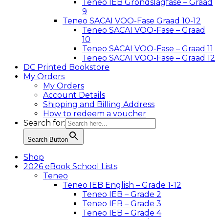
Teneo IEB Grondslagfase – Graad
9
Teneo SACAI VOO-Fase Graad 10-12
Teneo SACAI VOO-Fase – Graad
10
Teneo SACAI VOO-Fase – Graad 11
Teneo SACAI VOO-Fase – Graad 12
DC Printed Bookstore
My Orders
My Orders
Account Details
Shipping and Billing Address
How to redeem a voucher
Search for:
Search Button
Shop
2026 eBook School Lists
Teneo
Teneo IEB English – Grade 1-12
Teneo IEB – Grade 2
Teneo IEB – Grade 3
Teneo IEB – Grade 4