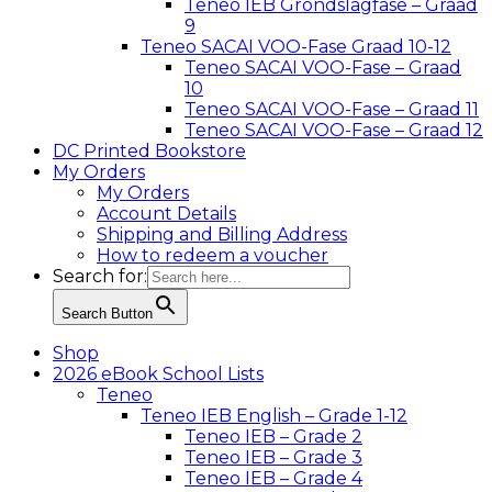
Teneo IEB Grondslagfase – Graad
9
Teneo SACAI VOO-Fase Graad 10-12
Teneo SACAI VOO-Fase – Graad
10
Teneo SACAI VOO-Fase – Graad 11
Teneo SACAI VOO-Fase – Graad 12
DC Printed Bookstore
My Orders
My Orders
Account Details
Shipping and Billing Address
How to redeem a voucher
Search for:
Search Button
Shop
2026 eBook School Lists
Teneo
Teneo IEB English – Grade 1-12
Teneo IEB – Grade 2
Teneo IEB – Grade 3
Teneo IEB – Grade 4