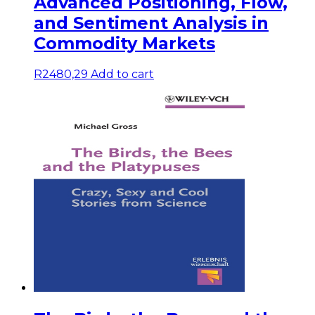
Advanced Positioning, Flow,
and Sentiment Analysis in
Commodity Markets
R
2480,29
Add to cart