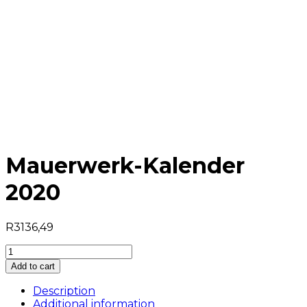
Mauerwerk-Kalender
2020
R
3136,49
Mauerwerk-
Kalender
Add to cart
2020
quantity
Description
Additional information