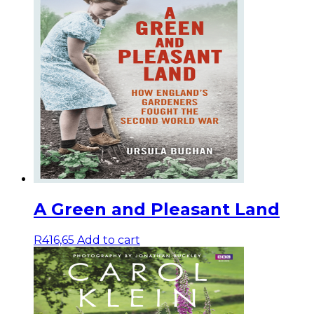
A Green and Pleasant Land
R
416,65
Add to cart