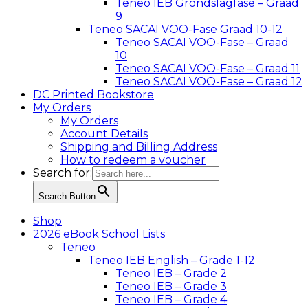
Teneo IEB Grondslagfase – Graad
9
Teneo SACAI VOO-Fase Graad 10-12
Teneo SACAI VOO-Fase – Graad
10
Teneo SACAI VOO-Fase – Graad 11
Teneo SACAI VOO-Fase – Graad 12
DC Printed Bookstore
My Orders
My Orders
Account Details
Shipping and Billing Address
How to redeem a voucher
Search for:
Search Button
Shop
2026 eBook School Lists
Teneo
Teneo IEB English – Grade 1-12
Teneo IEB – Grade 2
Teneo IEB – Grade 3
Teneo IEB – Grade 4