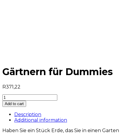
Gärtnern für Dummies
R
371,22
Gärtnern
für
Add to cart
Dummies
quantity
Description
Additional information
Haben Sie ein Stück Erde, das Sie in einen Garten