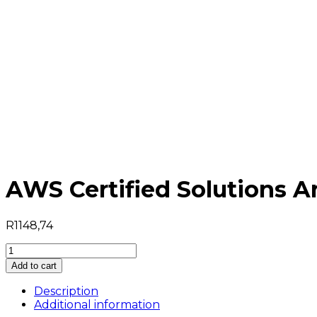
AWS Certified Solutions A
R
1148,74
AWS
Certified
Add to cart
Solutions
Architect
Description
quantity
Additional information