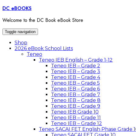
Skip
DC eBOOKS
to
content
Welcome to the DC Book eBook Store
Toggle navigation
Shop
2026 eBook School Lists
Teneo
Teneo IEB English – Grade 1-12
Teneo IEB – Grade 2
Teneo IEB – Grade 3
Teneo IEB – Grade 4
Teneo IEB – Grade 5
Teneo IEB – Grade 6
Teneo IEB – Grade 7
Teneo IEB – Grade 8
Teneo IEB – Grade 9
Teneo IEB Grade 10
Teneo IEB – Grade 11
Teneo IEB – Grade 12
Teneo SACAI FET English Phase Grade 1
Teneo SACAI FET Grade 10