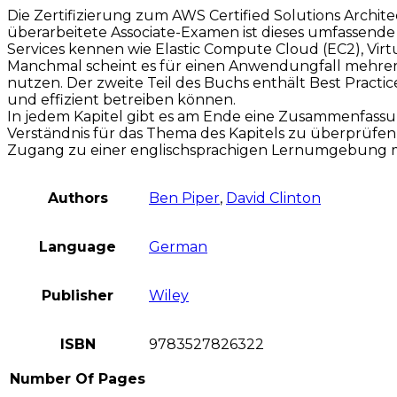
Die Zertifizierung zum AWS Certified Solutions Architec
überarbeitete Associate-Examen ist dieses umfassende L
Services kennen wie Elastic Compute Cloud (EC2), Virt
Manchmal scheint es für einen Anwendungfall mehrere
nutzen. Der zweite Teil des Buchs enthält Best Practic
und effizient betreiben können.
In jedem Kapitel gibt es am Ende eine Zusammenfassun
Verständnis für das Thema des Kapitels zu überprüfen
Zugang zu einer englischsprachigen Lernumgebung mi
Authors
Ben Piper
,
David Clinton
Language
German
Publisher
Wiley
ISBN
9783527826322
Number Of Pages